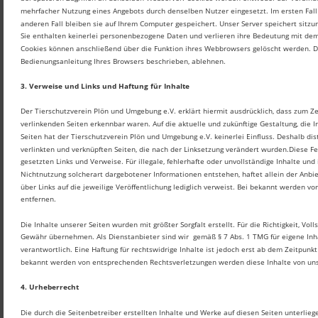
mehrfacher Nutzung eines Angebots durch denselben Nutzer eingesetzt. Im ersten Fall 
anderen Fall bleiben sie auf Ihrem Computer gespeichert. Unser Server speichert sitzu
Sie enthalten keinerlei personenbezogene Daten und verlieren ihre Bedeutung mit dem 
Cookies können anschließend über die Funktion ihres Webbrowsers gelöscht werden. Di
Bedienungsanleitung Ihres Browsers beschrieben, ablehnen. 
3. Verweise und Links und Haftung für Inhalte
Der Tierschutzverein Plön und Umgebung e.V. erklärt hiermit ausdrücklich, dass zum Zei
verlinkenden Seiten erkennbar waren. Auf die aktuelle und zukünftige Gestaltung, die I
Seiten hat der Tierschutzverein Plön und Umgebung e.V. keinerlei Einfluss. Deshalb dista
verlinkten und verknüpften Seiten, die nach der Linksetzung verändert wurden.Diese Fes
gesetzten Links und Verweise. Für illegale, fehlerhafte oder unvollständige Inhalte un
Nichtnutzung solcherart dargebotener Informationen entstehen, haftet allein der Anbiet
über Links auf die jeweilige Veröffentlichung lediglich verweist. Bei bekannt werden 
entfernen.
Die Inhalte unserer Seiten wurden mit größter Sorgfalt erstellt. Für die Richtigkeit, Vol
Gewähr übernehmen. Als Dienstanbieter sind wir  gemäß § 7 Abs. 1 TMG für eigene Inh
verantwortlich. Eine Haftung für rechtswidrige Inhalte ist jedoch erst ab dem Zeitpunk
bekannt werden von entsprechenden Rechtsverletzungen werden diese Inhalte von uns
4. Urheberrecht
Die durch die Seitenbetreiber erstellten Inhalte und Werke auf diesen Seiten unterlieg