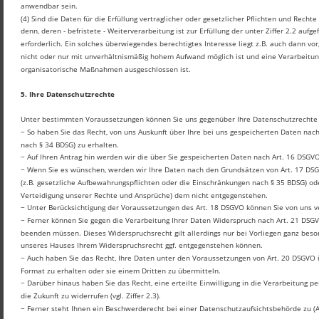
anwendbar sein.
(4) Sind die Daten für die Erfüllung vertraglicher oder gesetzlicher Pflichten und Recht
denn, deren - befristete - Weiterverarbeitung ist zur Erfüllung der unter Ziffer 2.2 a
erforderlich. Ein solches überwiegendes berechtigtes Interesse liegt z.B. auch dann v
nicht oder nur mit unverhältnismäßig hohem Aufwand möglich ist und eine Verarbeitu
organisatorische Maßnahmen ausgeschlossen ist.
5. Ihre Datenschutzrechte
Unter bestimmten Voraussetzungen können Sie uns gegenüber Ihre Datenschutzrechte
− So haben Sie das Recht, von uns Auskunft über Ihre bei uns gespeicherten Daten nach
nach § 34 BDSG) zu erhalten.
− Auf Ihren Antrag hin werden wir die über Sie gespeicherten Daten nach Art. 16 DSGVO
− Wenn Sie es wünschen, werden wir Ihre Daten nach den Grundsätzen von Art. 17 DSG
(z.B. gesetzliche Aufbewahrungspflichten oder die Einschränkungen nach § 35 BDSG) ode
Verteidigung unserer Rechte und Ansprüche) dem nicht entgegenstehen.
− Unter Berücksichtigung der Voraussetzungen des Art. 18 DSGVO können Sie von uns ve
− Ferner können Sie gegen die Verarbeitung Ihrer Daten Widerspruch nach Art. 21 DSGV
beenden müssen. Dieses Widerspruchsrecht gilt allerdings nur bei Vorliegen ganz beso
unseres Hauses Ihrem Widerspruchsrecht ggf. entgegenstehen können.
− Auch haben Sie das Recht, Ihre Daten unter den Voraussetzungen von Art. 20 DSGVO 
Format zu erhalten oder sie einem Dritten zu übermitteln.
− Darüber hinaus haben Sie das Recht, eine erteilte Einwilligung in die Verarbeitung 
die Zukunft zu widerrufen (vgl. Ziffer 2.3).
− Ferner steht Ihnen ein Beschwerderecht bei einer Datenschutzaufsichtsbehörde zu (Ar