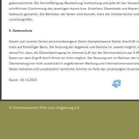
gekennzeichnet. Die Vervielfältigung, Bearbeitung, Verbreitung und jede Art der Verw
schriftlichen Zustimmung des jeweiligen Autors bzw. Erstellers. Downloads und Kopien d
Gebrauch gestattet. Die Betreiber der Seiten sind bemüht, stets die Urheberrechte ande
zurückzugreifen. 
5. Datenschutz
Soweit auf unseren Seiten personenbezogene Daten (beispielsweise Name, Anschrift od
stets auf freiwilliger Basis. Die Nutzung der Angebote und Dienste ist, soweit möglic
darauf hin, dass die Datenübertragung im Internet (z.B. bei der Kommunikation per E-Ma
Daten vor dem Zugriff durch Dritte ist nicht möglich. Der Nutzung von im Rahmen der I
Übersendung von nicht ausdrücklich angeforderter Werbung und Informationsmaterialie
Seiten behalten sich ausdrücklich rechtliche Schritte im Falle der unverlangten Zusen
Stand:  03.12.2023 
© Tierschutzverein Plön und Umgebung e.V.