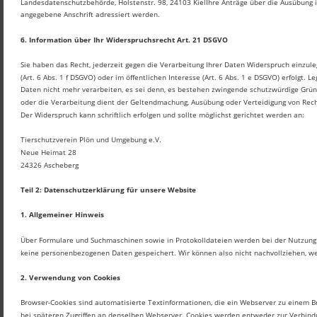
Landesdatenschutzbehörde, Holstenstr. 98, 24103 KielIhre Anträge über die Ausübung ih
angegebene Anschrift adressiert werden.
6. Information über Ihr Widerspruchsrecht Art. 21 DSGVO
Sie haben das Recht, jederzeit gegen die Verarbeitung Ihrer Daten Widerspruch einzul
(Art. 6 Abs. 1 f DSGVO) oder im öffentlichen Interesse (Art. 6 Abs. 1 e DSGVO) erfolgt.
Daten nicht mehr verarbeiten, es sei denn, es bestehen zwingende schutzwürdige Gründ
oder die Verarbeitung dient der Geltendmachung, Ausübung oder Verteidigung von Rec
Der Widerspruch kann schriftlich erfolgen und sollte möglichst gerichtet werden an:
Tierschutzverein Plön und Umgebung e.V.
Neue Heimat 28
24326 Ascheberg
Teil 2: Datenschutzerklärung für unsere Website
1. Allgemeiner Hinweis
Über Formulare und Suchmaschinen sowie in Protokolldateien werden bei der Nutzung
keine personenbezogenen Daten gespeichert. Wir können also nicht nachvollziehen, w
2. Verwendung von Cookies
Browser-Cookies sind automatisierte Textinformationen, die ein Webserver zu einem Br
bei späteren Zugriffen an denselben Webserver. Cookies werden entweder zur Verbin