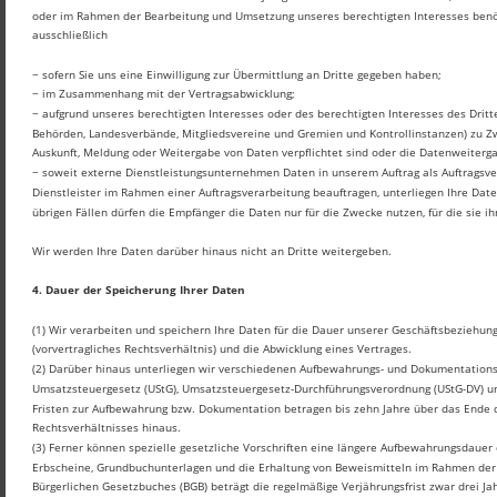
oder im Rahmen der Bearbeitung und Umsetzung unseres berechtigten Interesses benöti
ausschließlich
− sofern Sie uns eine Einwilligung zur Übermittlung an Dritte gegeben haben;
− im Zusammenhang mit der Vertragsabwicklung; 
− aufgrund unseres berechtigten Interesses oder des berechtigten Interesses des Dritt
Behörden, Landesverbände, Mitgliedsvereine und Gremien und Kontrollinstanzen) zu Zw
Auskunft, Meldung oder Weitergabe von Daten verpflichtet sind oder die Datenweitergabe 
− soweit externe Dienstleistungsunternehmen Daten in unserem Auftrag als Auftragsve
Dienstleister im Rahmen einer Auftragsverarbeitung beauftragen, unterliegen Ihre Date
übrigen Fällen dürfen die Empfänger die Daten nur für die Zwecke nutzen, für die sie i
Wir werden Ihre Daten darüber hinaus nicht an Dritte weitergeben.
4. Dauer der Speicherung Ihrer Daten
(1) Wir verarbeiten und speichern Ihre Daten für die Dauer unserer Geschäftsbeziehun
(vorvertragliches Rechtsverhältnis) und die Abwicklung eines Vertrages.
(2) Darüber hinaus unterliegen wir verschiedenen Aufbewahrungs- und Dokumentationsp
Umsatzsteuergesetz (UStG), Umsatzsteuergesetz-Durchführungsverordnung (UStG-DV) u
Fristen zur Aufbewahrung bzw. Dokumentation betragen bis zehn Jahre über das Ende d
Rechtsverhältnisses hinaus.
(3) Ferner können spezielle gesetzliche Vorschriften eine längere Aufbewahrungsdauer 
Erbscheine, Grundbuchunterlagen und die Erhaltung von Beweismitteln im Rahmen der g
Bürgerlichen Gesetzbuches (BGB) beträgt die regelmäßige Verjährungsfrist zwar drei Ja