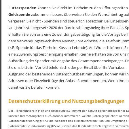
Futterspenden
 können Sie direkt im Tierheim zu den Öffnungszeite
Geldspende
 zukommen lassen, überweisen Sie den Wunschbetrag au
vergessen Sie nicht - Spenden sind steuerlich absetzbar. Bei Einzelspe
laut Jahressteuergesetz 2020 der Bareinzahlungsbeleg Ihrer Bank als S
erhalten Sie von uns eine Zuwendungsbestätigung für die Vorlage bei 
dem Verwendungszweck Ihren Namen, Ihre Adresse, die Telefonnumm
(z.B. Spende für das Tierheim Kossau-Lebrade). Auf Wunsch können Sie 
eine Zuwendungsbescheinigung erhalten. Gerne erhalten Sie von uns n
Aufstellung der Spender mit Angabe des Gesamtspendeneinganges. Dam
Sie uns bitte im Vorfeld telefonisch oder per Email über Ihr Vorhaben.
Aufgrund der bestehenden Datenschutzbestimmungen, können wir Ihne
Adressen oder Einzelbeiträge der Anlass-Spender nennen. Wenn Ihnen di
damit wir Sie beraten können.
Datenschutzerklärung und Nutzungsbedingungen
Der Tierschutzverein Plön und Umgebung e.V. nimmt den Schutz personenbezogener Da
unseres Internetangebots auch darüber informieren, welche Daten gespeichert werde
Datenschutzerklärung gilt für die Websites des Tierschutzverein Plön und Umgebung e.
Datenschutz-Grundverordnung (DSGVO) sowie das Bundesdatenschutzgesetz, verpflic