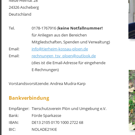
Neue Heimat 28
24326 Ascheberg
Deutschland
Tel.
0178-1767916 (
keine Notfallnummer!
für Anliegen aus den Bereichen 
Mitgliedschaften, Spenden und Verwaltung)
Email:
info@tierheim-kossau-ploen.de
Email:
rechnungen_tsv_ploen@outlook.de
(dies ist die Email-Adresse für eingehende
E-Rechnungen)
Vorstandsvorsitzende: Andrea Mudra-Karp
Bankverbindung
Empfänger:
Tierschutzverein Plön und Umgebung e.V.
Bank:
Förde Sparkasse
IBAN: 
DE13 2105 0170 1000 2722 68
BIC: 
NOLADE21KIE